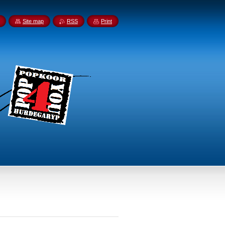
Site map
RSS
Print