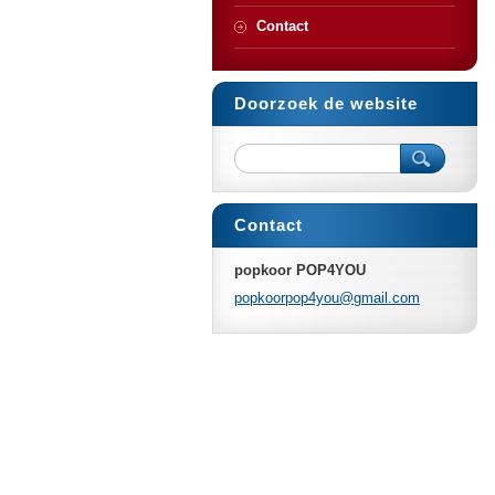
Contact
Doorzoek de website
Contact
popkoor POP4YOU
popkoorp
op4you@g
mail.com