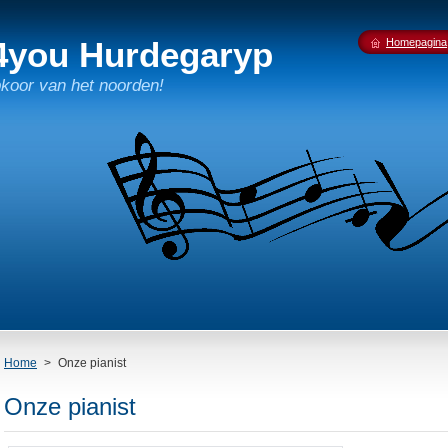
4you Hurdegaryp
Homepagina
pkoor van het noorden!
Home
>
Onze pianist
Onze pianist