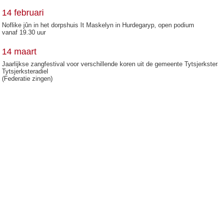
14 februari
Noflike jûn in het dorpshuis It Maskelyn in Hurdegaryp, open podium
vanaf 19.30 uur
14 maart
Jaarlijkse zangfestival voor verschillende koren uit de gemeente Tytsjerkste
Tytsjerksteradiel
(Federatie zingen)