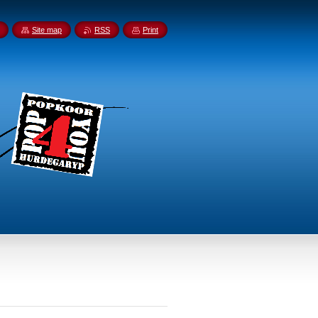
Site map
RSS
Print