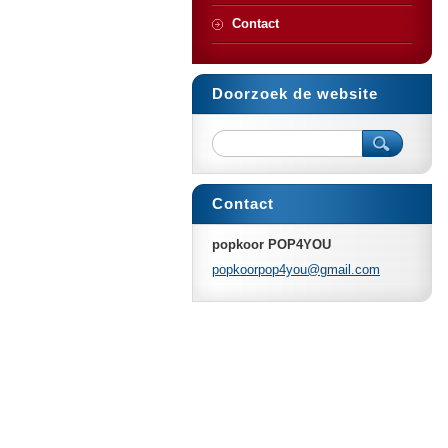
Contact
Doorzoek de website
Contact
popkoor POP4YOU
popkoorp
op4you@g
mail.com