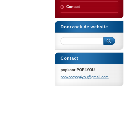
Contact
Doorzoek de website
Contact
popkoor POP4YOU
popkoorp
op4you@g
mail.com