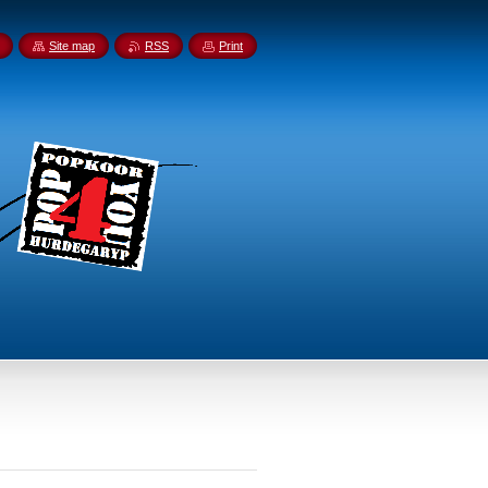
Site map
RSS
Print